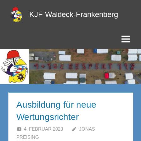
Zum
KJF Waldeck-Frankenberg
Inhalt
springen
Menu
Ausbildung für neue
Wertungsrichter
4. FEBRUAR 2023
JONAS
PREISING