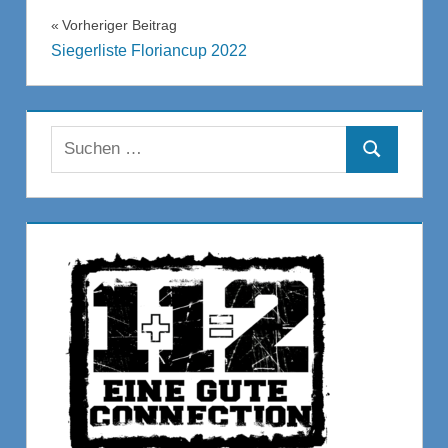
Beitragsnavigation
Vorheriger Beitrag
Siegerliste Floriancup 2022
Suchen
Suchen
nach: