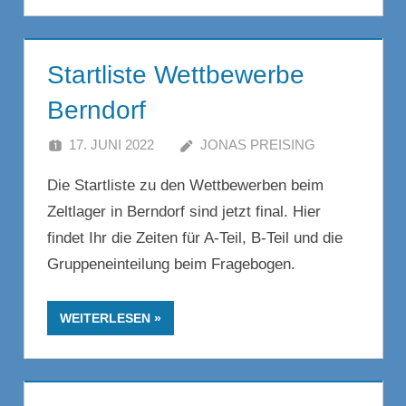
Startliste Wettbewerbe
Berndorf
17. JUNI 2022
JONAS PREISING
KOMMENT
Die Startliste zu den Wettbewerben beim
HINTERLA
Zeltlager in Berndorf sind jetzt final. Hier
findet Ihr die Zeiten für A-Teil, B-Teil und die
Gruppeneinteilung beim Fragebogen.
WEITERLESEN