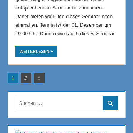
entsprechenden Seminar teilzunehmen.
Daher bieten wir Euch dieses Seminar noch
einmal an, Termin ist der 01. Dezember um
19.00 Uhr. Dauern wird auch dieses Seminar
WEITERLESEN
Beitragsnavigation
Nächste
1
2
»
Beiträge
Suchen
Suchen
nach: