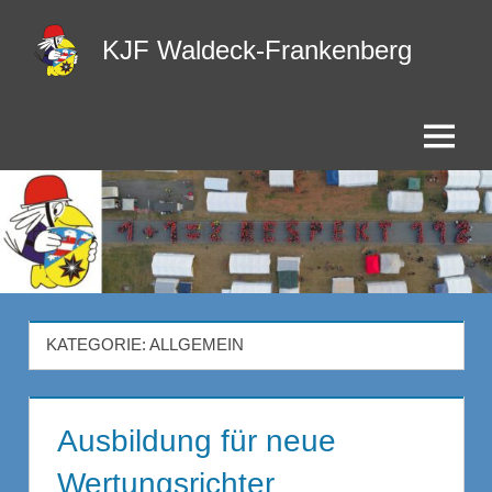
Zum
KJF Waldeck-Frankenberg
Inhalt
springen
Menu
KATEGORIE:
ALLGEMEIN
Ausbildung für neue
Wertungsrichter