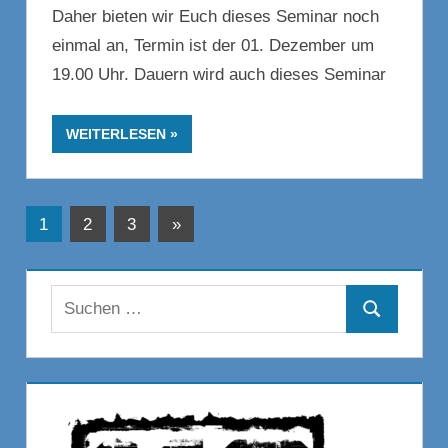
Daher bieten wir Euch dieses Seminar noch
einmal an, Termin ist der 01. Dezember um
19.00 Uhr. Dauern wird auch dieses Seminar
WEITERLESEN
Beitragsnavigation
Nächste
1
2
3
»
Beiträge
Suchen
Suchen
nach: