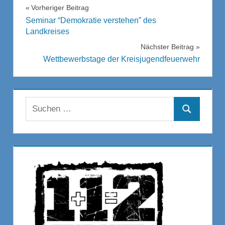
Beitragsnavigation
Vorheriger Beitrag
Seminar “Demokratie verstehen” des
Landkreises
Nächster Beitrag
Wettbewerbstage der Kreisjugendfeuerwehr
Suchen
Suchen
nach: