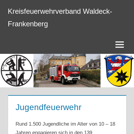
Zum
Kreisfeuerwehrverband Waldeck-
Inhalt
springen
Frankenberg
Menü
Jugendfeuerwehr
Rund 1.500 Jugendliche im Alter von 10 – 18
Jahren engagieren sich in den 139