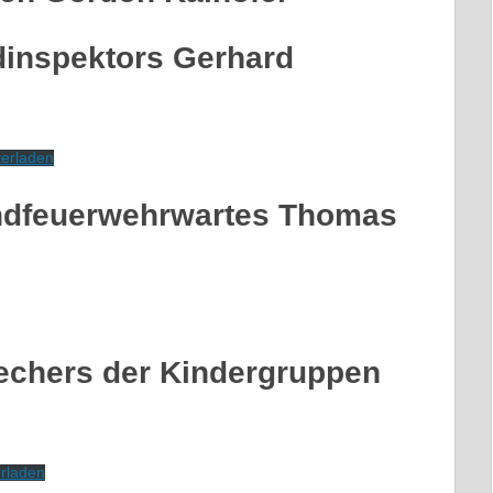
dinspektors Gerhard
erladen
endfeuerwehrwartes Thomas
echers der Kindergruppen
rladen