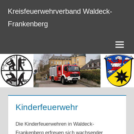
Zum
Kreisfeuerwehrverband Waldeck-
Inhalt
springen
Frankenberg
Menü
Kinderfeuerwehr
Die Kinderfeuerwehren in Waldeck-
Frankenberg erfreuen sich wachsender